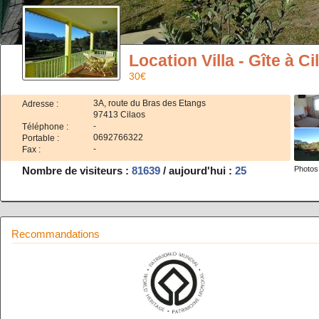
Location Villa - Gîte à Ci
30€
3A, route du Bras des Etangs
Adresse :
97413 Cilaos
-
Téléphone :
0692766322
Portable :
-
Fax :
Nombre de visiteurs :
81639
/ aujourd'hui :
25
Photos
Recommandations