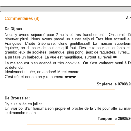
Commentaires (8)
Aj
De Dijoux :
Nous y avons séjourné pour 2 nuits et très franchement... On aurait d
réserver plus!! Nous avons passé un super séjour! Très bien accueillie
Françoise! L'hôte Stéphanie, d'une gentillesse!! La maison superbem
équipée, on dispose de tout ce qu'il faut. Des jeux pour les enfants et
grands: jeux de sociétés, pétanque, ping pong, jeux de raquettes, livres..
a pu faire un barbecue. La vue est magnifique, surtout au réveil ❤️
La maison est bien agencé et très convivial! On s'est vraiment senti à l'
et détendu.
Idéalement située, on a adoré! Merci encore !
C'est sûr et certain on y retournera ❤️❤️❤️
St pierre le 07/08/
De Broussier :
J'y suis allée en juillet.
Un vrai bol d'air frais,maison propre et proche de la ville pour allé au ma
le dimanche matin.
Tampon le 26/08/2